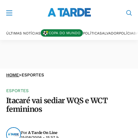
COPA DO MUNDO
ÚLTIMAS NOTÍCIAS
POLÍTICA
SALVADOR
POLÍCIA
BA
HOME
>
ESPORTES
ESPORTES
Itacaré vai sediar WQS e WCT
femininos
Por
A Tarde On Line
15/08/2006 - 15:57 h