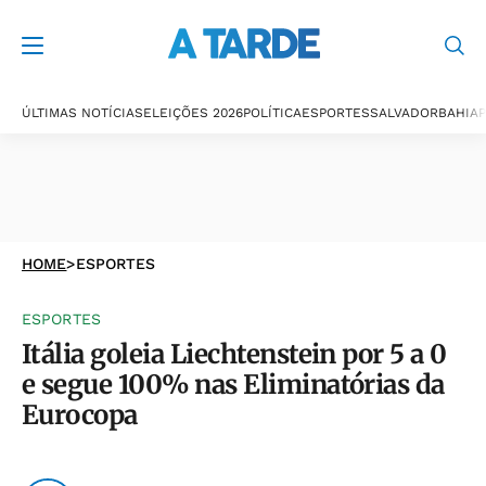
ÚLTIMAS NOTÍCIAS
ELEIÇÕES 2026
POLÍTICA
ESPORTES
SALVADOR
BAHIA
P
HOME
>
ESPORTES
ESPORTES
Itália goleia Liechtenstein por 5 a 0
e segue 100% nas Eliminatórias da
Eurocopa