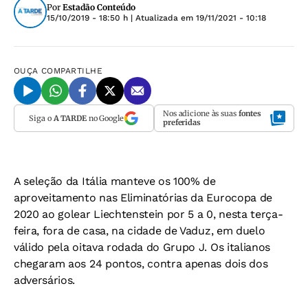
Por
Estadão Conteúdo
15/10/2019 - 18:50 h
| Atualizada em
19/11/2021 - 10:18
OUÇA
COMPARTILHE
Nos adicione às suas
fontes
Siga o
A TARDE
no Google
preferidas
A seleção da Itália manteve os 100% de
aproveitamento nas Eliminatórias da Eurocopa de
2020 ao golear Liechtenstein por 5 a 0, nesta terça-
feira, fora de casa, na cidade de Vaduz, em duelo
válido pela oitava rodada do Grupo J. Os italianos
chegaram aos 24 pontos, contra apenas dois dos
adversários.