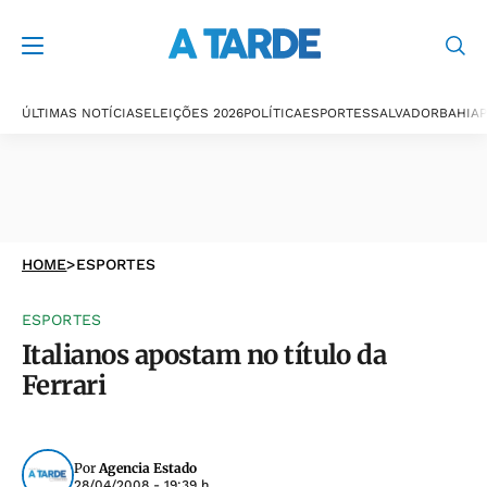
ÚLTIMAS NOTÍCIAS
ELEIÇÕES 2026
POLÍTICA
ESPORTES
SALVADOR
BAHIA
P
HOME
>
ESPORTES
ESPORTES
Italianos apostam no título da
Ferrari
Por
Agencia Estado
28/04/2008 - 19:39 h