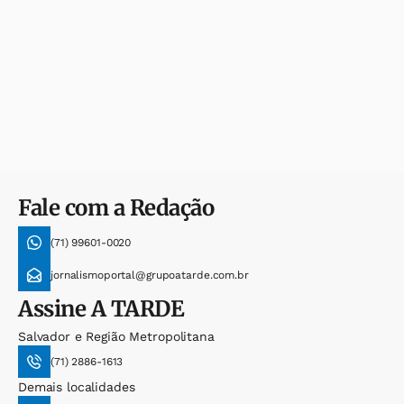
Fale com a Redação
(71) 99601-0020
jornalismoportal@grupoatarde.com.br
Assine
A TARDE
Salvador e Região Metropolitana
(71) 2886-1613
Demais localidades