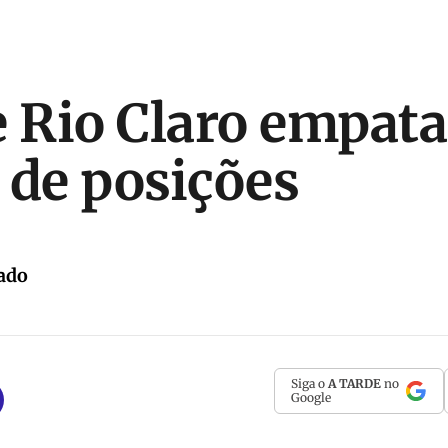
e Rio Claro empat
de posições
ado
Siga o
A TARDE
no
Google