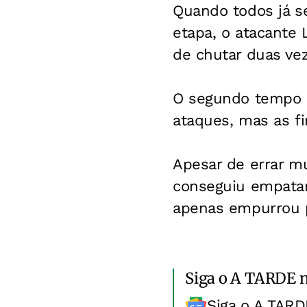
Quando todos já s
etapa, o atacante 
de chutar duas ve
O segundo tempo c
ataques, mas as f
Apesar de errar mu
conseguiu empatar
apenas empurrou p
Siga o A TARDE 
Siga o A TARD