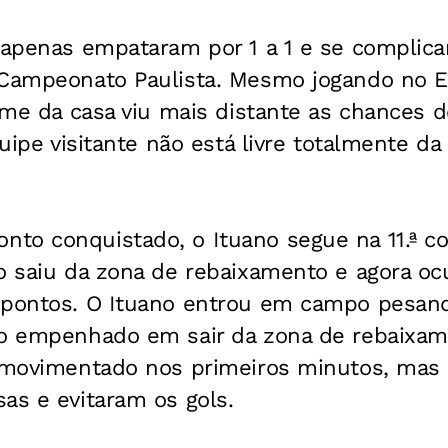
o apenas empataram por 1 a 1 e se complic
 Campeonato Paulista. Mesmo jogando no Es
time da casa viu mais distante as chances de
quipe visitante não está livre totalmente da
to conquistado, o Ituano segue na 11.ª co
o saiu da zona de rebaixamento e agora ocu
 pontos. O Ituano entrou em campo pesand
ro empenhado em sair da zona de rebaixam
i movimentado nos primeiros minutos, mas o
as e evitaram os gols.