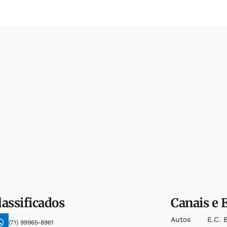
lassificados
Canais e 
Autos
E.c. 
(71) 99965-8961