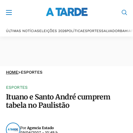
ÚLTIMAS NOTÍCIAS
ELEIÇÕES 2026
POLÍTICA
ESPORTES
SALVADOR
BAHIA
P
HOME
>
ESPORTES
ESPORTES
Ituano e Santo André cumprem
tabela no Paulistão
Por
Agencia Estado
09/04/2007 - 10:49 h