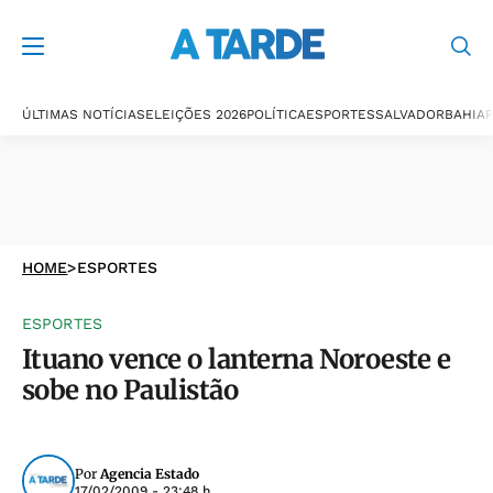
ÚLTIMAS NOTÍCIAS
ELEIÇÕES 2026
POLÍTICA
ESPORTES
SALVADOR
BAHIA
P
HOME
>
ESPORTES
ESPORTES
Ituano vence o lanterna Noroeste e
sobe no Paulistão
Por
Agencia Estado
17/02/2009 - 23:48 h