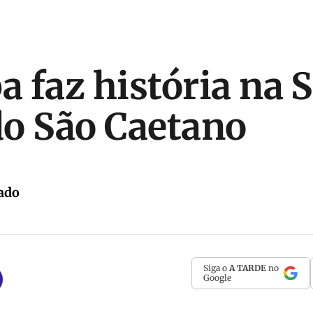
a faz história na S
o São Caetano
ado
Siga o
A TARDE
no
Google