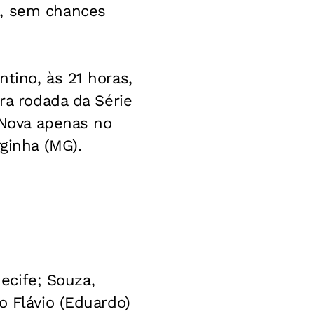
e, sem chances
tino, às 21 horas,
ra rodada da Série
a Nova apenas no
rginha (MG).
Recife; Souza,
o Flávio (Eduardo)