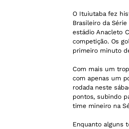
O Ituiutaba fez hi
Brasileiro da Série
estádio Anacleto 
competição. Os go
primeiro minuto de
Com mais um tropeç
com apenas um po
rodada neste sábad
pontos, subindo par
time mineiro na Sé
Enquanto alguns to