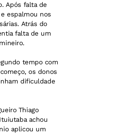
. Após falta de
o e espalmou nos
árias. Atrás do
ntia falta de um
mineiro.
 segundo tempo com
o começo, os donos
tinham dificuldade
ueiro Thiago
Ituiutaba achou
nio aplicou um