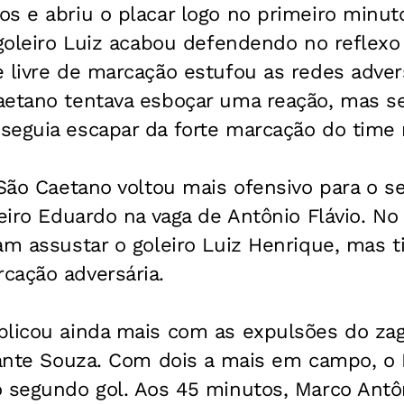
s e abriu o placar logo no primeiro minuto
 goleiro Luiz acabou defendendo no reflex
 livre de marcação estufou as redes advers
aetano tentava esboçar uma reação, mas se
seguia escapar da forte marcação do time 
o São Caetano voltou mais ofensivo para o
heiro Eduardo na vaga de Antônio Flávio. N
am assustar o goleiro Luiz Henrique, mas 
cação adversária.
plicou ainda mais com as expulsões do zag
lante Souza. Com dois a mais em campo, o 
o segundo gol. Aos 45 minutos, Marco Antô