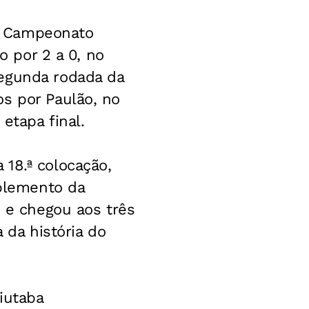
do Campeonato
o por 2 a 0, no
segunda rodada da
s por Paulão, no
etapa final.
18.ª colocação,
plemento da
u e chegou aos três
a da história do
iutaba