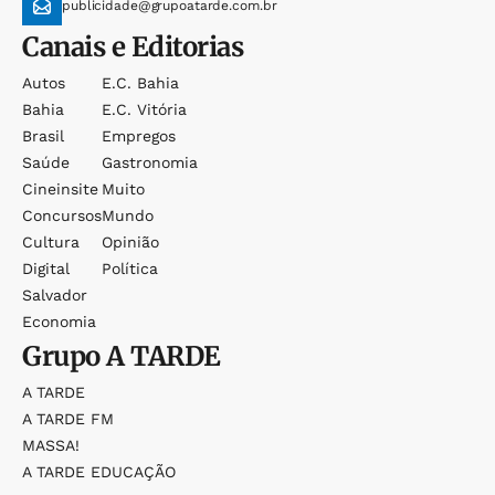
publicidade@grupoatarde.com.br
Canais e Editorias
Autos
E.c. Bahia
Bahia
E.c. Vitória
Brasil
Empregos
Saúde
Gastronomia
Cineinsite
Muito
Concursos
Mundo
Cultura
Opinião
Digital
Política
Salvador
Economia
Grupo
A TARDE
A TARDE
A TARDE FM
MASSA!
A TARDE EDUCAÇÃO