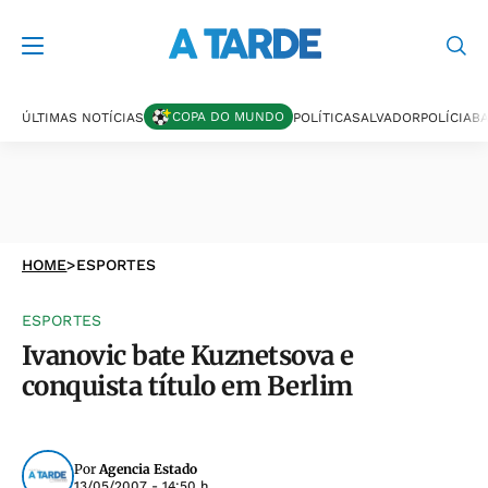
COPA DO MUNDO
ÚLTIMAS NOTÍCIAS
POLÍTICA
SALVADOR
POLÍCIA
BA
HOME
>
ESPORTES
ESPORTES
Ivanovic bate Kuznetsova e
conquista título em Berlim
Por
Agencia Estado
13/05/2007 - 14:50 h