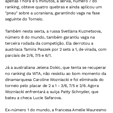
apenas 1 hora e 5 minutos, a sérvia, número 7 do
ranking, obteve quatro quebras e ainda aplicou um
"pneu" sobre a ucraniana, garantindo vaga na fase
seguinte do Torneio.
Também nesta sexta, a russa Svetlana Kuznetsova,
número 8 do mundo, também garantiu vaga na
terceira rodada da competição. Ela derrotou a
austríaca Tamira Paszek por 2 sets a 1, de virada, com
parciais de 2/6, 7/5 e 6/1.
Já a australiana Jelena Dokic, que tenta se recuperar
no ranking da WTA, não resistiu ao bom momento da
dinamarquesa Caroline Wozniacki e foi eliminada do
torneio pelo placar de 2 a 1 - 3/6, 7/5 e 2/6. Agora
Wozniacki enfrentará a suíça Patty Schnyder, que
bateu a checa Lucie Safarova.
Ex-número 1 do mundo, a francesa Amelie Mauresmo