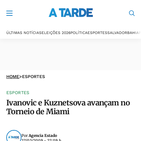
ÚLTIMAS NOTÍCIAS
ELEIÇÕES 2026
POLÍTICA
ESPORTES
SALVADOR
BAHIA
P
HOME
>
ESPORTES
ESPORTES
Ivanovic e Kuznetsova avançam no
Torneio de Miami
Por
Agencia Estado
27/03/2009 - 22:09 h