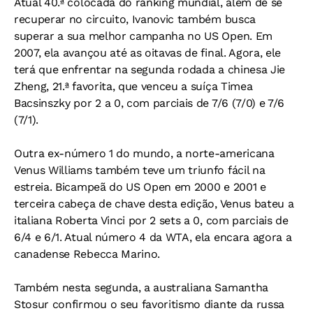
Atual 40.ª colocada do ranking mundial, além de se
recuperar no circuito, Ivanovic também busca
superar a sua melhor campanha no US Open. Em
2007, ela avançou até as oitavas de final. Agora, ele
terá que enfrentar na segunda rodada a chinesa Jie
Zheng, 21.ª favorita, que venceu a suíça Timea
Bacsinszky por 2 a 0, com parciais de 7/6 (7/0) e 7/6
(7/1).
Outra ex-número 1 do mundo, a norte-americana
Venus Williams também teve um triunfo fácil na
estreia. Bicampeã do US Open em 2000 e 2001 e
terceira cabeça de chave desta edição, Venus bateu a
italiana Roberta Vinci por 2 sets a 0, com parciais de
6/4 e 6/1. Atual número 4 da WTA, ela encara agora a
canadense Rebecca Marino.
Também nesta segunda, a australiana Samantha
Stosur confirmou o seu favoritismo diante da russa