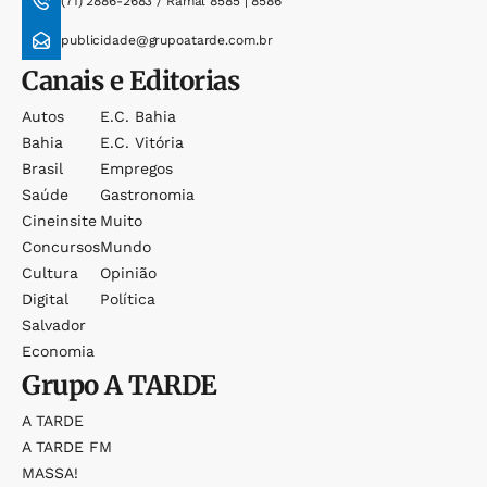
(71) 2886-2683 / Ramal 8585 | 8586
publicidade@grupoatarde.com.br
Canais e Editorias
Autos
E.c. Bahia
Bahia
E.c. Vitória
Brasil
Empregos
Saúde
Gastronomia
Cineinsite
Muito
Concursos
Mundo
Cultura
Opinião
Digital
Política
Salvador
Economia
Grupo
A TARDE
A TARDE
A TARDE FM
MASSA!