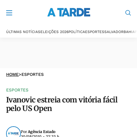
ÚLTIMAS NOTÍCIAS
ELEIÇÕES 2026
POLÍTICA
ESPORTES
SALVADOR
BAHIA
P
HOME
>
ESPORTES
ESPORTES
Ivanovic estreia com vitória fácil
pelo US Open
Por
Agência Estado
30/08/2010 - 22:33 h