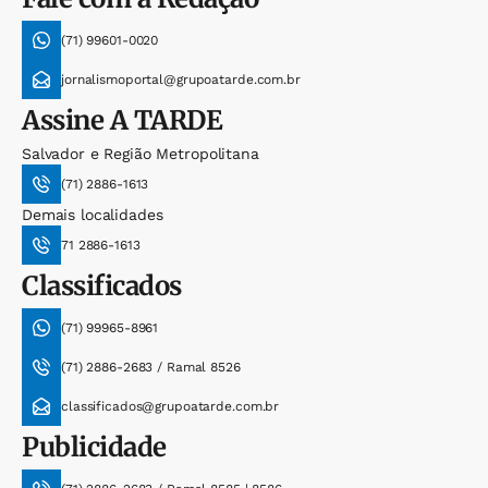
(71) 99601-0020
jornalismoportal@grupoatarde.com.br
Assine
A TARDE
Salvador e Região Metropolitana
(71) 2886-1613
Demais localidades
71 2886-1613
Classificados
(71) 99965-8961
(71) 2886-2683 / Ramal 8526
classificados@grupoatarde.com.br
Publicidade