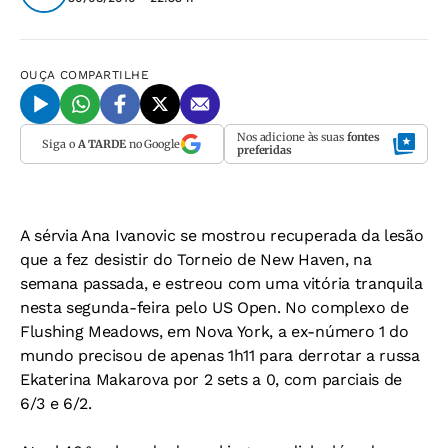
OUÇA
COMPARTILHE
Nos adicione às suas
fontes
Siga o
A TARDE
no Google
preferidas
A sérvia Ana Ivanovic se mostrou recuperada da lesão
que a fez desistir do Torneio de New Haven, na
semana passada, e estreou com uma vitória tranquila
nesta segunda-feira pelo US Open. No complexo de
Flushing Meadows, em Nova York, a ex-número 1 do
mundo precisou de apenas 1h11 para derrotar a russa
Ekaterina Makarova por 2 sets a 0, com parciais de
6/3 e 6/2.