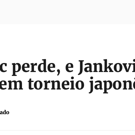
c perde, e Jankov
em torneio japon
tado