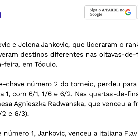
Siga o
A TARDE
no
Google
ovic e Jelena Jankovic, que lideraram o ra
iveram destinos diferentes nas oitavas-de-f
-feira, em Tóquio.
de-chave número 2 do torneio, perdeu para 
a 1, com 6/1, 1/6 e 6/2. Nas quartas-de-fina
onesa Agnieszka Radwanska, que venceu a f
/2 e 6/3).
número 1, Jankovic, venceu a italiana Fla