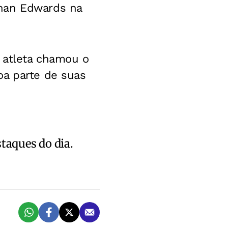
than Edwards na
 atleta chamou o
oa parte de suas
staques do dia.