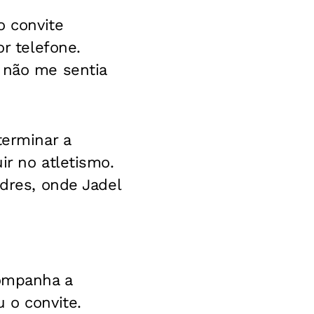
o convite
or telefone.
 não me sentia
terminar a
ir no atletismo.
ndres, onde Jadel
companha a
 o convite.