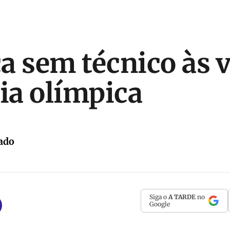
ica sem técnico às 
éia olímpica
ado
Siga o
A TARDE
no
Google