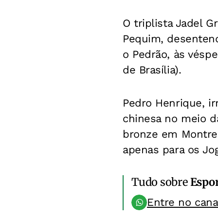
O triplista Jadel 
Pequim, desentend
o Pedrão, às véspe
de Brasília).
Pedro Henrique, ir
chinesa no meio da
bronze em Montrea
apenas para os Jo
Tudo sobre
Espo
Entre no can