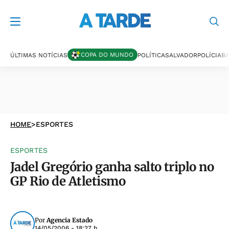
COPA DO MUNDO
ÚLTIMAS NOTÍCIAS
POLÍTICA
SALVADOR
POLÍCIA
BA
HOME
>
ESPORTES
ESPORTES
Jadel Gregório ganha salto triplo no
GP Rio de Atletismo
Por
Agencia Estado
14/05/2006 - 18:27 h