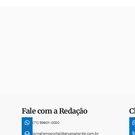
Fale com a Redação
C
(71) 99601-0020
jornalismoportal@grupoatarde.com.br