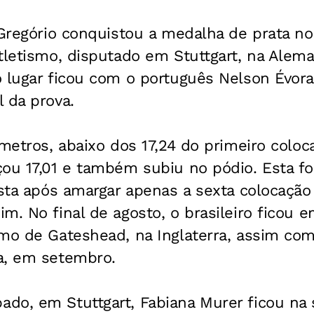
 Gregório conquistou a medalha de prata no 
tletismo, disputado em Stuttgart, na Alem
o lugar ficou com o português Nelson Évor
 da prova.
 metros, abaixo dos 17,24 do primeiro colo
ou 17,01 e também subiu no pódio. Esta foi
ista após amargar apenas a sexta colocação
m. No final de agosto, o brasileiro ficou 
smo de Gateshead, na Inglaterra, assim co
a, em setembro.
do, em Stuttgart, Fabiana Murer ficou na 