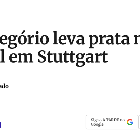
egório leva prata 
 em Stuttgart
ado
Siga o
A TARDE
no
Google