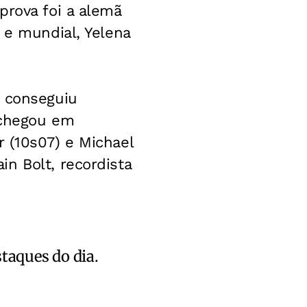
prova foi a alemã
 e mundial, Yelena
o conseguiu
 chegou em
 (10s07) e Michael
n Bolt, recordista
staques do dia.