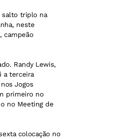
salto triplo na
anha, neste
a, campeão
cado. Randy Lewis,
 a terceira
 nos Jogos
em primeiro no
mo no Meeting de
sexta colocação no