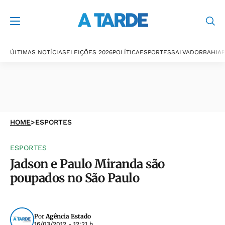
ÚLTIMAS NOTÍCIAS
ELEIÇÕES 2026
POLÍTICA
ESPORTES
SALVADOR
BAHIA
P
HOME
>
ESPORTES
ESPORTES
Jadson e Paulo Miranda são
poupados no São Paulo
Por
Agência Estado
16/03/2012 - 12:21 h