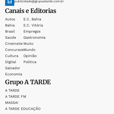
publicidade@grupoatarde.com.br
Canais e Editorias
Autos
E.c. Bahia
Bahia
E.c. Vitória
Brasil
Empregos
Saúde
Gastronomia
Cineinsite
Muito
Concursos
Mundo
Cultura
Opinião
Digital
Política
Salvador
Economia
Grupo
A TARDE
A TARDE
A TARDE FM
MASSA!
A TARDE EDUCAÇÃO