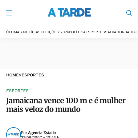
ÚLTIMAS NOTÍCIAS
ELEIÇÕES 2026
POLÍTICA
ESPORTES
SALVADOR
BAHIA
P
HOME
>
ESPORTES
ESPORTES
Jamaicana vence 100 m e é mulher
mais veloz do mundo
Por
Agencia Estado
27/08/2007 - 10:53 h