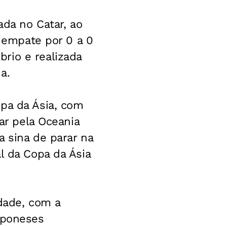
ada no Catar, ao
s empate por 0 a 0
rio e realizada
a.
opa da Ásia, com
gar pela Oceania
a sina de parar na
l da Copa da Ásia
idade, com a
aponeses