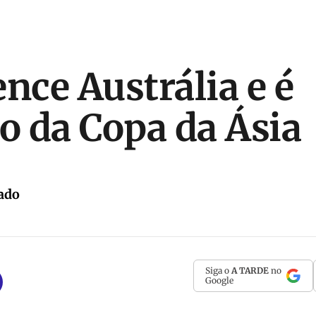
nce Austrália e é
 da Copa da Ásia
ado
Siga o
A TARDE
no
Google