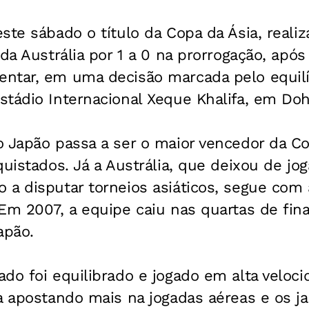
ste sábado o título da Copa da Ásia, realiz
 da Austrália por 1 a 0 na prorrogação, apó
ntar, em uma decisão marcada pelo equilíb
tádio Internacional Xeque Khalifa, em Doh
o Japão passa a ser o maior vencedor da C
quistados. Já a Austrália, que deixou de jo
a disputar torneios asiáticos, segue com 
Em 2007, a equipe caiu nas quartas de fina
apão.
do foi equilibrado e jogado em alta veloc
na apostando mais na jogadas aéreas e os j