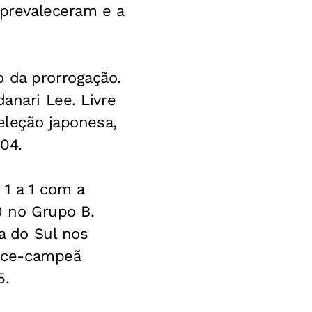
 prevaleceram e a
 da prorrogação.
anari Lee. Livre
seleção japonesa,
04.
 1 a 1 com a
 0 no Grupo B.
ia do Sul nos
vice-campeã
5.