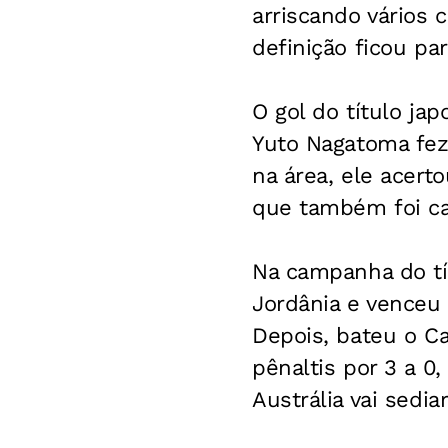
arriscando vários 
definição ficou par
O gol do título j
Yuto Nagatoma fez 
na área, ele acert
que também foi ca
Na campanha do tí
Jordânia e venceu a
Depois, bateu o Ca
pênaltis por 3 a 0
Austrália vai sedi