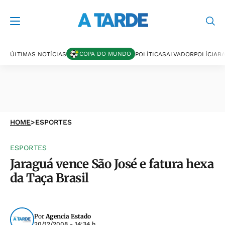
COPA DO MUNDO
ÚLTIMAS NOTÍCIAS
POLÍTICA
SALVADOR
POLÍCIA
BA
HOME
>
ESPORTES
ESPORTES
Jaraguá vence São José e fatura hexa
da Taça Brasil
Por
Agencia Estado
20/12/2008 - 14:34 h