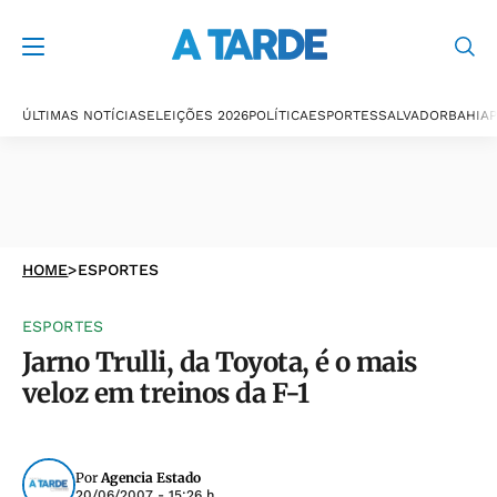
ÚLTIMAS NOTÍCIAS
ELEIÇÕES 2026
POLÍTICA
ESPORTES
SALVADOR
BAHIA
P
HOME
>
ESPORTES
ESPORTES
Jarno Trulli, da Toyota, é o mais
veloz em treinos da F-1
Por
Agencia Estado
20/06/2007 - 15:26 h