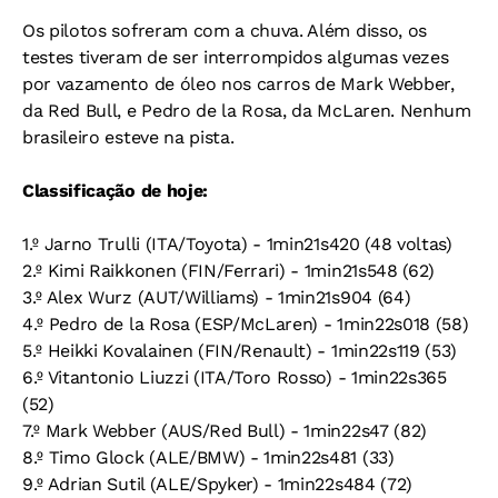
Os pilotos sofreram com a chuva. Além disso, os
testes tiveram de ser interrompidos algumas vezes
por vazamento de óleo nos carros de Mark Webber,
da Red Bull, e Pedro de la Rosa, da McLaren. Nenhum
brasileiro esteve na pista.
Classificação de hoje:
1.º Jarno Trulli (ITA/Toyota) - 1min21s420 (48 voltas)
2.º Kimi Raikkonen (FIN/Ferrari) - 1min21s548 (62)
3.º Alex Wurz (AUT/Williams) - 1min21s904 (64)
4.º Pedro de la Rosa (ESP/McLaren) - 1min22s018 (58)
5.º Heikki Kovalainen (FIN/Renault) - 1min22s119 (53)
6.º Vitantonio Liuzzi (ITA/Toro Rosso) - 1min22s365
(52)
7.º Mark Webber (AUS/Red Bull) - 1min22s47 (82)
8.º Timo Glock (ALE/BMW) - 1min22s481 (33)
9.º Adrian Sutil (ALE/Spyker) - 1min22s484 (72)