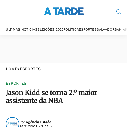
ÚLTIMAS NOTÍCIAS
ELEIÇÕES 2026
POLÍTICA
ESPORTES
SALVADOR
BAHIA
P
HOME
>
ESPORTES
ESPORTES
Jason Kidd se torna 2.º maior
assistente da NBA
Por
Agência Estado
26/11/2009 - 7:52 h