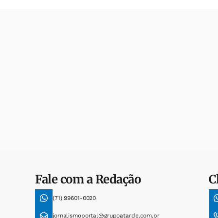
Fale com a Redação
C
(71) 99601-0020
jornalismoportal@grupoatarde.com.br