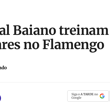
Val Baiano treinam
lares no Flamengo
ado
Siga o
A TARDE
no
Google