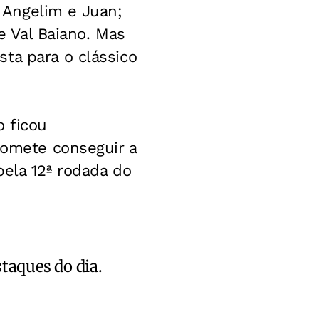
 Angelim e Juan;
 e Val Baiano. Mas
ta para o clássico
o ficou
romete conseguir a
pela 12ª rodada do
staques do dia.