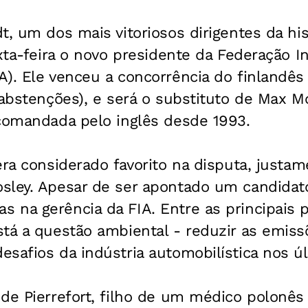
t, um dos mais vitoriosos dirigentes da his
exta-feira o novo presidente da Federação I
). Ele venceu a concorrência do finlandês 
 abstenções), e será o substituto de Max Mo
 comandada pelo inglês desde 1993.
era considerado favorito na disputa, justam
sley. Apesar de ser apontado um candidato
 na gerência da FIA. Entre as principais
stá a questão ambiental - reduzir as emis
safios da indústria automobilística nos ú
de Pierrefort, filho de um médico polonês