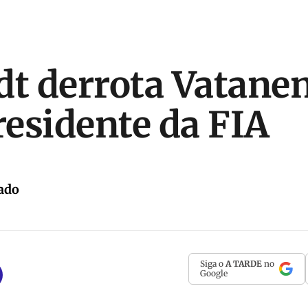
dt derrota Vatanen
residente da FIA
ado
Siga o
A TARDE
no
Google