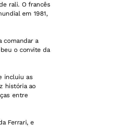
e rali. O francês
undial em 1981,
a comandar a
ebeu o convite da
 incluiu as
 história ao
aças entre
a Ferrari, e