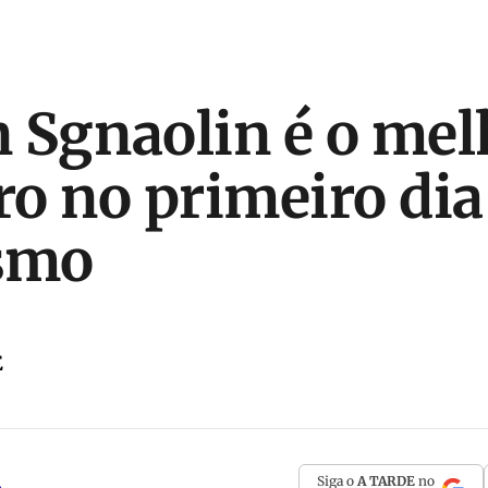
n Sgnaolin é o mel
iro no primeiro di
ismo
E
Siga o
A TARDE
no