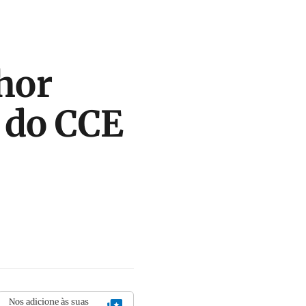
hor
a do CCE
Nos adicione às suas