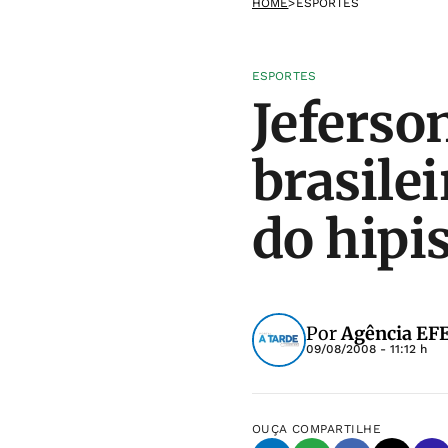
HOME
>
ESPORTES
ESPORTES
Jeferso
brasile
do hip
Por
Agência EF
09/08/2008 - 11:12 h
OUÇA
COMPARTILHE