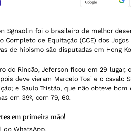
Google
on Sgnaolin foi o brasileiro de melhor de
o Completo de Equitação (CCE) dos Jogos
vas de hipismo são disputadas em Hong Ko
o do Rincão, Jeferson ficou em 29 lugar,
pois deve vieram Marcelo Tosi e o cavalo 
sição; e Saulo Tristão, que não obteve b
nas em 39º, com 79, 60.
rtes
em primeira mão!
al do WhatsApp.