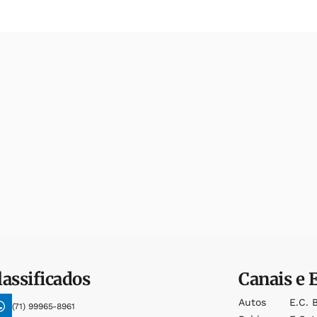
lassificados
Canais e 
Autos
E.c. 
(71) 99965-8961