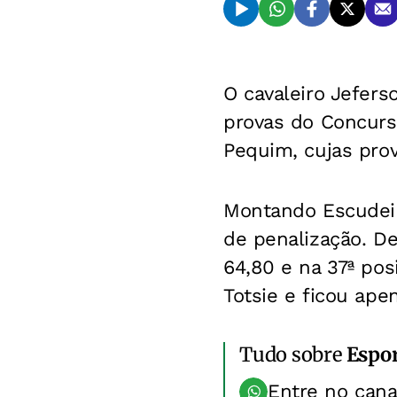
O cavaleiro Jefers
provas do Concurs
Pequim, cujas pro
Montando Escudeir
de penalização. De
64,80 e na 37ª po
Totsie e ficou ape
Tudo sobre
Espo
Entre no can