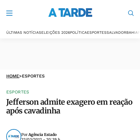
ÚLTIMAS NOTÍCIAS
ELEIÇÕES 2026
POLÍTICA
ESPORTES
SALVADOR
BAHIA
P
HOME
>
ESPORTES
ESPORTES
Jefferson admite exagero em reação
após cavadinha
Por
Agência Estado
22/03/2012 - 20:39 h