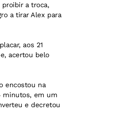
roibir a troca,
o a tirar Alex para
lacar, aos 21
e, acertou belo
o encostou na
4 minutos, em um
onverteu e decretou