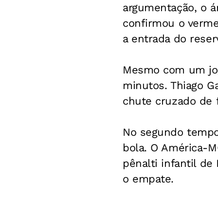
argumentação, o ár
confirmou o vermel
a entrada do reser
Mesmo com um joga
minutos. Thiago Ga
chute cruzado de f
No segundo tempo,
bola. O América-M
pênalti infantil d
o empate.