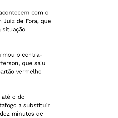
ó acontecem com o
 Juiz de Fora, que
 situação
armou o contra-
fferson, que saiu
cartão vermelho
 até o do
afogo a substituir
 dez minutos de