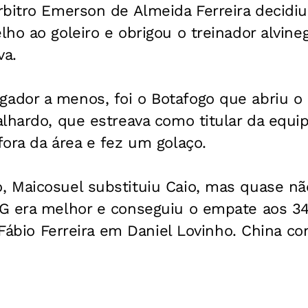
bitro Emerson de Almeida Ferreira decidiu p
ho ao goleiro e obrigou o treinador alvinegr
va.
dor a menos, foi o Botafogo que abriu o p
lhardo, que estreava como titular da equip
ora da área e fez um golaço.
 Maicosuel substituiu Caio, mas quase nã
G era melhor e conseguiu o empate aos 3
e Fábio Ferreira em Daniel Lovinho. China c