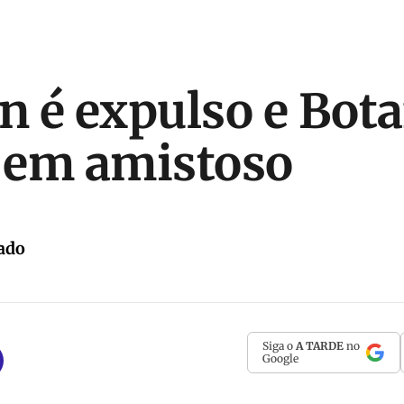
on é expulso e Bot
 em amistoso
ado
Siga o
A TARDE
no
Google