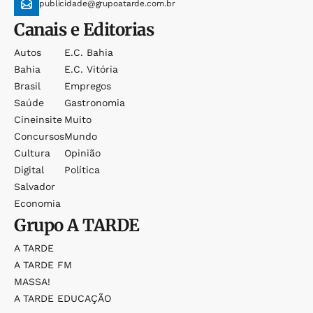
publicidade@grupoatarde.com.br
Canais e Editorias
Autos
E.c. Bahia
Bahia
E.c. Vitória
Brasil
Empregos
Saúde
Gastronomia
Cineinsite
Muito
Concursos
Mundo
Cultura
Opinião
Digital
Política
Salvador
Economia
Grupo
A TARDE
A TARDE
A TARDE FM
MASSA!
A TARDE EDUCAÇÃO