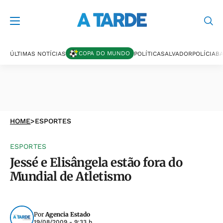
COPA DO MUNDO
ÚLTIMAS NOTÍCIAS
POLÍTICA
SALVADOR
POLÍCIA
BA
HOME
>
ESPORTES
ESPORTES
Jessé e Elisângela estão fora do
Mundial de Atletismo
Por
Agencia Estado
19/08/2009 - 9:33 h