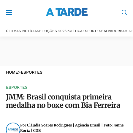
ÚLTIMAS NOTÍCIAS
ELEIÇÕES 2026
POLÍTICA
ESPORTES
SALVADOR
BAHIA
P
HOME
>
ESPORTES
ESPORTES
JMM: Brasil conquista primeira
medalha no boxe com Bia Ferreira
Por
Cláudia Soares Rodrigues | Agência Brasil | Foto: Jonne
Roriz | COB