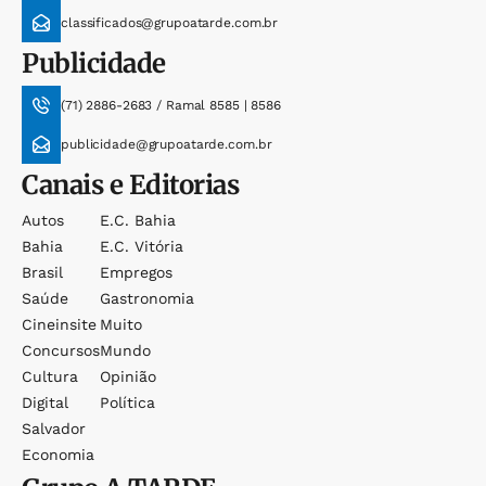
classificados@grupoatarde.com.br
Publicidade
(71) 2886-2683 / Ramal 8585 | 8586
publicidade@grupoatarde.com.br
Canais e Editorias
Autos
E.c. Bahia
Bahia
E.c. Vitória
Brasil
Empregos
Saúde
Gastronomia
Cineinsite
Muito
Concursos
Mundo
Cultura
Opinião
Digital
Política
Salvador
Economia