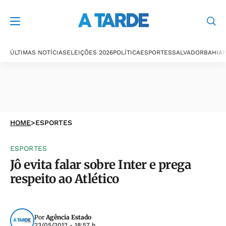
ÚLTIMAS NOTÍCIAS
ELEIÇÕES 2026
POLÍTICA
ESPORTES
SALVADOR
BAHIA
P
HOME
>
ESPORTES
ESPORTES
Jô evita falar sobre Inter e prega
respeito ao Atlético
Por
Agência Estado
23/05/2012 - 18:57 h