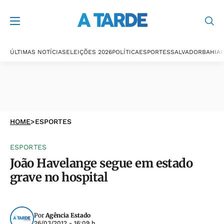
ÚLTIMAS NOTÍCIAS
ELEIÇÕES 2026
POLÍTICA
ESPORTES
SALVADOR
BAHIA
P
HOME
>
ESPORTES
ESPORTES
João Havelange segue em estado
grave no hospital
Por
Agência Estado
26/03/2012 - 16:09 h