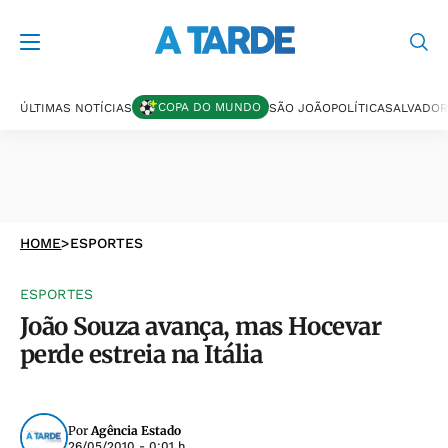
COPA DO MUNDO
ÚLTIMAS NOTÍCIAS
SÃO JOÃO
POLÍTICA
SALVADOR
HOME
>
ESPORTES
ESPORTES
João Souza avança, mas Hocevar
perde estreia na Itália
Por
Agência Estado
26/05/2010 - 0:01 h