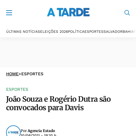
ÚLTIMAS NOTÍCIAS
ELEIÇÕES 2026
POLÍTICA
ESPORTES
SALVADOR
BAHIA
P
HOME
>
ESPORTES
ESPORTES
João Souza e Rogério Dutra são
convocados para Davis
Por
Agencia Estado
10/06/2011 - 19:10 h