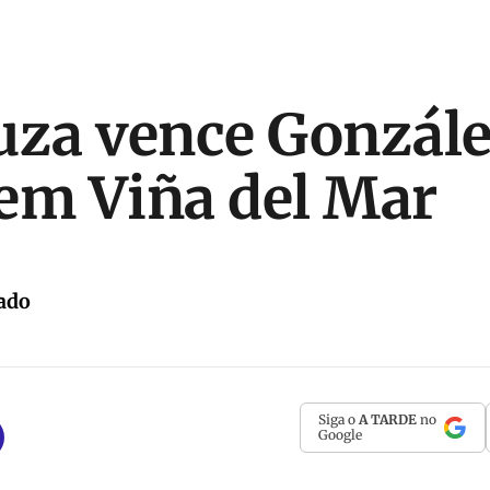
uza vence Gonzále
em Viña del Mar
ado
Siga o
A TARDE
no
Google