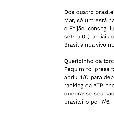
Dos quatro brasile
Mar, só um está na
o Feijão, consegui
sets a 0 (parciais
Brasil ainda vivo n
Queridinho da torc
Pequim foi presa f
abriu 4/0 para dep
ranking da ATP, ch
quebrasse seu saqu
brasileiro por 7/6.