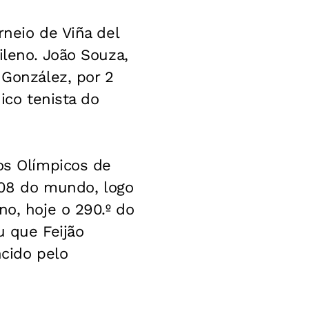
rneio de Viña del
ileno. João Souza,
 González, por 2
ico tenista do
os Olímpicos de
 108 do mundo, logo
no, hoje o 290.º do
u que Feijão
ncido pelo