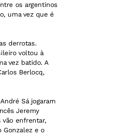
entre os argentinos
to, uma vez que é
s derrotas.
leiro voltou à
a vez batido. A
arlos Berlocq,
 André Sá jogaram
ancês Jeremy
 vão enfrentar,
o Gonzalez e o