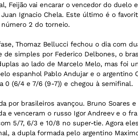
al, Feijão vai encarar o vencedor do duelo 
 Juan Ignacio Chela. Este último é o favori
 número 2 do torneio.
se, Thomaz Bellucci fechou o dia com dua
 de simples por Federico Delbones, o brasi
duplas ao lado de Marcelo Melo, mas foi um
elo espanhol Pablo Andujar e o argentino C
 0 (6/4 e 7/6 (9-7)) e chegou à semifinal.
da por brasileiros avançou. Bruno Soares e
da e venceram o russo Igor Andreev e o fr
com 5/7, 6/3 e 10/8 no super-tie. Agora eles
nal, a dupla formada pelo argentino Maxim