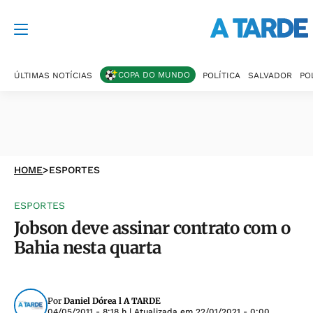
COPA DO MUNDO
ÚLTIMAS NOTÍCIAS
POLÍTICA
SALVADOR
PO
HOME
>
ESPORTES
ESPORTES
Jobson deve assinar contrato com o
Bahia nesta quarta
Por
Daniel Dórea l A TARDE
04/05/2011 - 8:18 h
| Atualizada em
22/01/2021 - 0:00