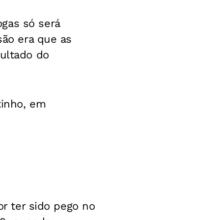
gas só será
são era que as
sultado do
tinho, em
or ter sido pego no