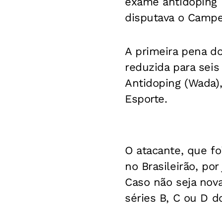
exame antidoping 
disputava o Campeo
A primeira pena do
reduzida para seis
Antidoping (Wada),
Esporte.
O atacante, que fo
no Brasileirão, por
Caso não seja nov
séries B, C ou D do