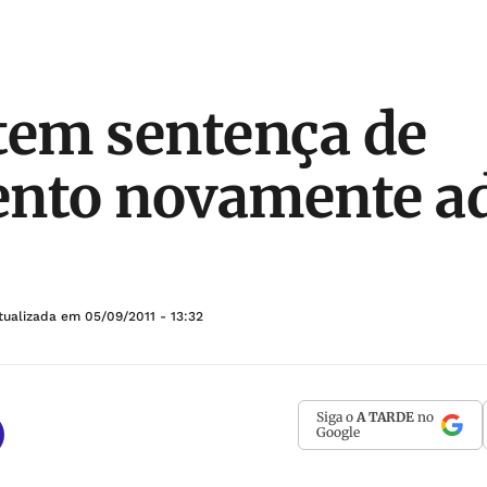
tem sentença de
ento novamente a
tualizada em
05/09/2011 - 13:32
Siga o
A TARDE
no
Google