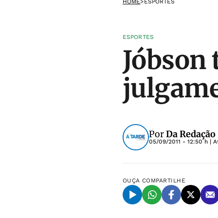
HOME
>
ESPORTES
ESPORTES
Jóbson 
julgam
Por
Da Redação
05/09/2011 - 12:50 h
| A
OUÇA
COMPARTILHE