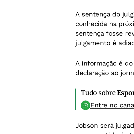
A sentença do jul
conhecida na próxi
sentença fosse rev
julgamento é adia
A informação é do 
declaração ao jorna
Tudo sobre
Espo
Entre no can
Jóbson será julgad