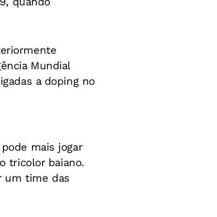
09, quando
teriormente
gência Mundial
ligadas a doping no
o pode mais jogar
o tricolor baiano.
r um time das