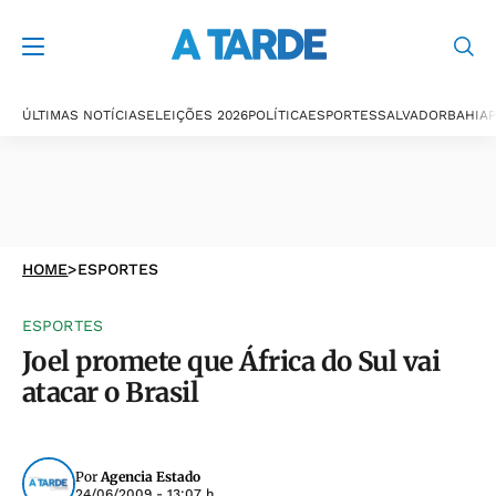
ÚLTIMAS NOTÍCIAS
ELEIÇÕES 2026
POLÍTICA
ESPORTES
SALVADOR
BAHIA
P
HOME
>
ESPORTES
ESPORTES
Joel promete que África do Sul vai
atacar o Brasil
Por
Agencia Estado
24/06/2009 - 13:07 h