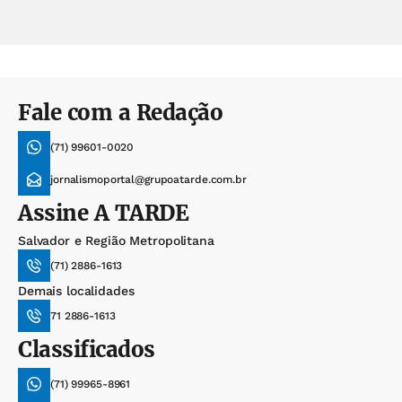
Fale com a Redação
(71) 99601-0020
jornalismoportal@grupoatarde.com.br
Assine
A TARDE
Salvador e Região Metropolitana
(71) 2886-1613
Demais localidades
71 2886-1613
Classificados
(71) 99965-8961