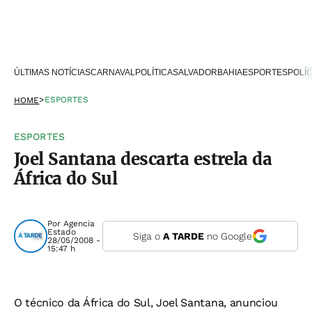
ÚLTIMAS NOTÍCIAS
CARNAVAL
POLÍTICA
SALVADOR
BAHIA
ESPORTES
POLÍC
>
ESPORTES
HOME
ESPORTES
Joel Santana descarta estrela da
África do Sul
Por
Agencia
Estado
Siga o
A TARDE
no Google
28/05/2008 -
15:47 h
O técnico da África do Sul, Joel Santana, anunciou