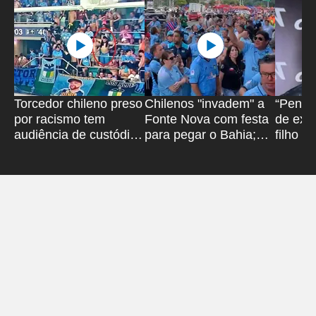
Torcedor chileno preso
Chilenos "invadem" a
“Pense
por racismo tem
Fonte Nova com festa
de exis
audiência de custódia
para pegar o Bahia;
filho d
marcada
assista
redes s