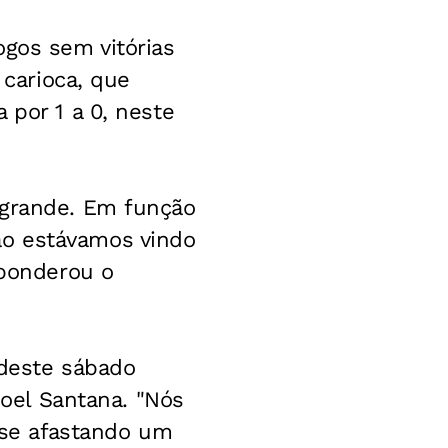
ogos sem vitórias
 carioca, que
 por 1 a 0, neste
 grande. Em função
ão estávamos vindo
 ponderou o
 deste sábado
Joel Santana. "Nós
se afastando um