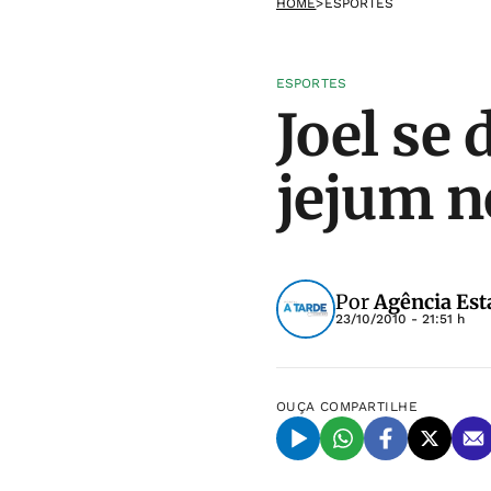
HOME
>
ESPORTES
ESPORTES
Joel se 
jejum n
Por
Agência Est
23/10/2010 - 21:51 h
OUÇA
COMPARTILHE