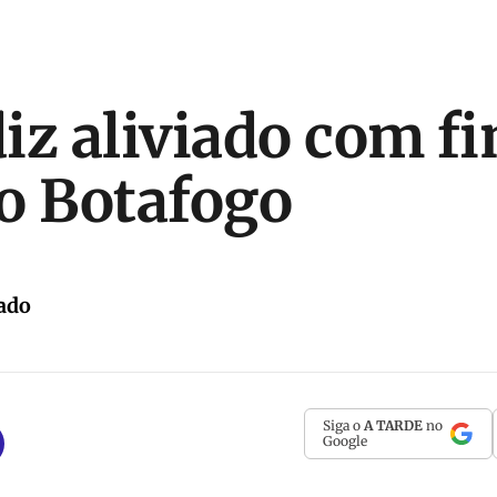
diz aliviado com f
o Botafogo
ado
Siga o
A TARDE
no
Google