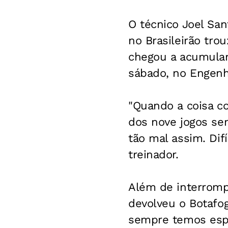
O técnico Joel San
no Brasileirão tro
chegou a acumular 
sábado, no Engenh
"Quando a coisa c
dos nove jogos se
tão mal assim. Dif
treinador.
Além de interrompe
devolveu o Botafog
sempre temos esp