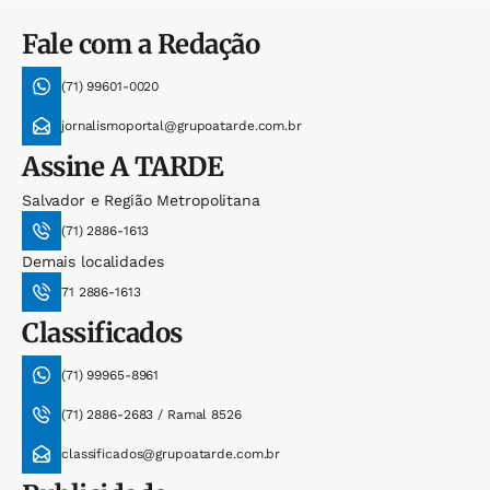
Fale com a Redação
(71) 99601-0020
jornalismoportal@grupoatarde.com.br
Assine
A TARDE
Salvador e Região Metropolitana
(71) 2886-1613
Demais localidades
71 2886-1613
Classificados
(71) 99965-8961
(71) 2886-2683 / Ramal 8526
classificados@grupoatarde.com.br