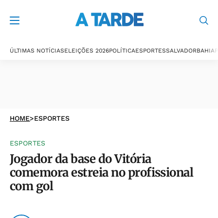
ÚLTIMAS NOTÍCIAS
ELEIÇÕES 2026
POLÍTICA
ESPORTES
SALVADOR
BAHIA
P
HOME
>
ESPORTES
ESPORTES
Jogador da base do Vitória
comemora estreia no profissional
com gol