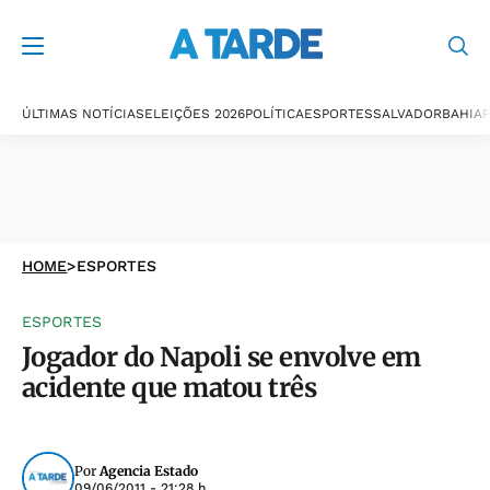
ÚLTIMAS NOTÍCIAS
ELEIÇÕES 2026
POLÍTICA
ESPORTES
SALVADOR
BAHIA
P
HOME
>
ESPORTES
ESPORTES
Jogador do Napoli se envolve em
acidente que matou três
Por
Agencia Estado
09/06/2011 - 21:28 h