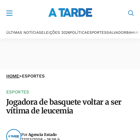
ÚLTIMAS NOTÍCIAS
ELEIÇÕES 2026
POLÍTICA
ESPORTES
SALVADOR
BAHIA
P
HOME
>
ESPORTES
ESPORTES
Jogadora de basquete voltar a ser
vítima de leucemia
Por
Agencia Estado
27/03/2008 - 16:56 h