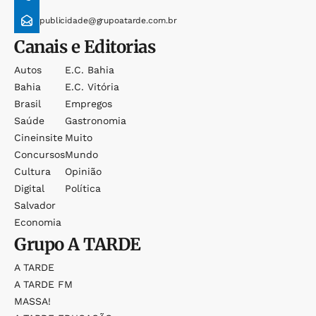
publicidade@grupoatarde.com.br
Canais e Editorias
Autos
E.c. Bahia
Bahia
E.c. Vitória
Brasil
Empregos
Saúde
Gastronomia
Cineinsite
Muito
Concursos
Mundo
Cultura
Opinião
Digital
Política
Salvador
Economia
Grupo
A TARDE
A TARDE
A TARDE FM
MASSA!