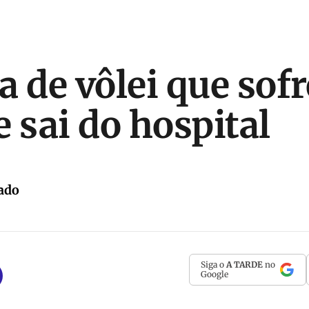
a de vôlei que sof
 sai do hospital
ado
Siga o
A TARDE
no
Google