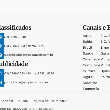
lassificados
Canais e 
Autos
E.c. 
(71) 99965-8961
Bahia
E.c. V
(71) 2886-2683 / Ramal 8526
Brasil
Empr
Saúde
Gast
classificados@grupoatarde.com.br
Cineinsite
Muit
ublicidade
Concursos
Mund
Cultura
Opini
(71) 2886-2683 / Ramal 8585 | 8586
Digital
Políti
publicidade@grupoatarde.com.br
Salvador
Economia
, Salvador - BA, 41820-570
CNPJ nº 15.111.297/0001-30
ados.
EMPRESA EDITORA A TARDE S.A.