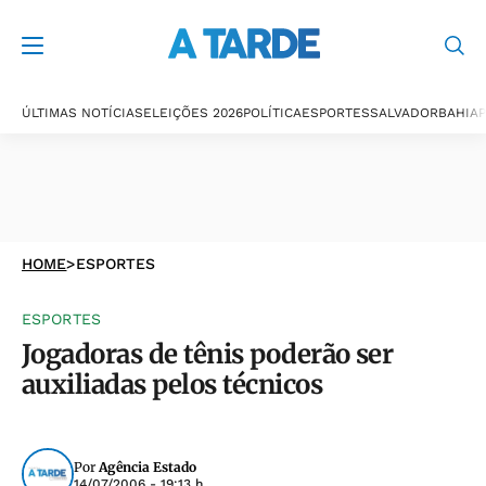
ÚLTIMAS NOTÍCIAS
ELEIÇÕES 2026
POLÍTICA
ESPORTES
SALVADOR
BAHIA
P
HOME
>
ESPORTES
ESPORTES
Jogadoras de tênis poderão ser
auxiliadas pelos técnicos
Por
Agência Estado
14/07/2006 - 19:13 h