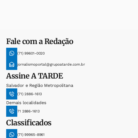
Fale com a Redação
(71) 99601-0020
jornalismoportal@grupoatarde.com.br
Assine
A TARDE
Salvador e Região Metropolitana
(71) 2886-1613
Demais localidades
71 2886-1613
Classificados
(71) 99965-8961