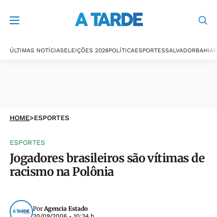
ÚLTIMAS NOTÍCIAS
ELEIÇÕES 2026
POLÍTICA
ESPORTES
SALVADOR
BAHIA
P
HOME
>
ESPORTES
ESPORTES
Jogadores brasileiros são vítimas de
racismo na Polônia
Por
Agencia Estado
20/09/2006 - 10:34 h