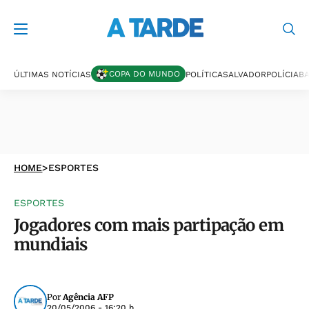
COPA DO MUNDO
ÚLTIMAS NOTÍCIAS
POLÍTICA
SALVADOR
POLÍCIA
BA
HOME
>
ESPORTES
ESPORTES
Jogadores com mais partipação em
mundiais
Por
Agência AFP
20/05/2006 - 16:20 h