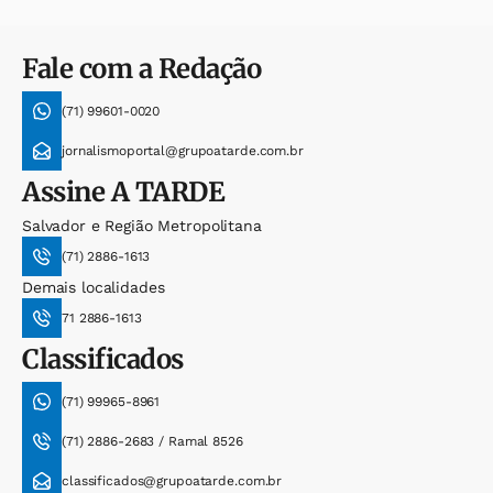
Fale com a Redação
(71) 99601-0020
jornalismoportal@grupoatarde.com.br
Assine
A TARDE
Salvador e Região Metropolitana
(71) 2886-1613
Demais localidades
71 2886-1613
Classificados
(71) 99965-8961
(71) 2886-2683 / Ramal 8526
classificados@grupoatarde.com.br