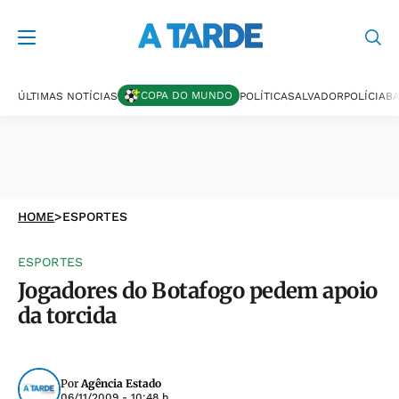
COPA DO MUNDO
ÚLTIMAS NOTÍCIAS
POLÍTICA
SALVADOR
POLÍCIA
BA
HOME
>
ESPORTES
ESPORTES
Jogadores do Botafogo pedem apoio
da torcida
Por
Agência Estado
06/11/2009 - 10:48 h