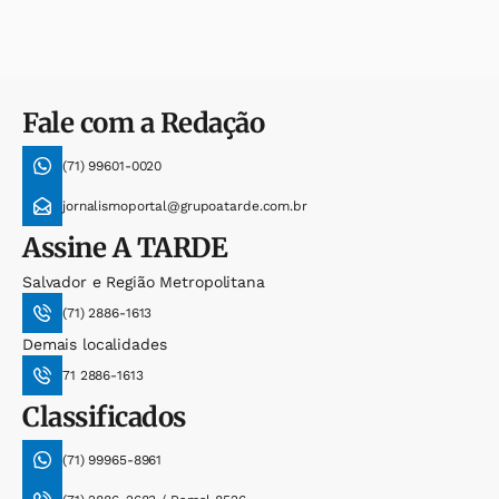
Fale com a Redação
(71) 99601-0020
jornalismoportal@grupoatarde.com.br
Assine
A TARDE
Salvador e Região Metropolitana
(71) 2886-1613
Demais localidades
71 2886-1613
Classificados
(71) 99965-8961