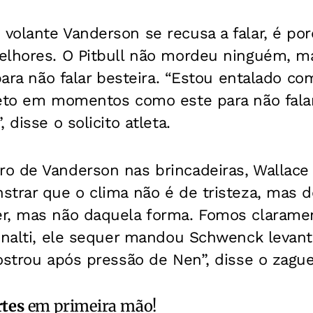
volante Vanderson se recusa a falar, é po
elhores. O Pitbull não mordeu ninguém, m
 para não falar besteira. “Estou entalado c
ieto em momentos como este para não falar
 disse o solicito atleta.
o de Vanderson nas brincadeiras, Wallace
trar que o clima não é de tristeza, mas de
r, mas não daquela forma. Fomos clarame
pênalti, ele sequer mandou Schwenck levant
ostrou após pressão de Nen”, disse o zague
rtes
em primeira mão!