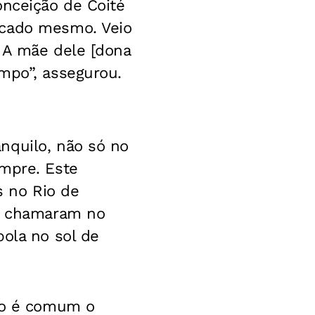
onceição de Coité
icado mesmo. Veio
. A mãe dele [dona
mpo”, assegurou.
nquilo, não só no
empre. Este
 no Rio de
me chamaram no
bola no sol de
não é comum o