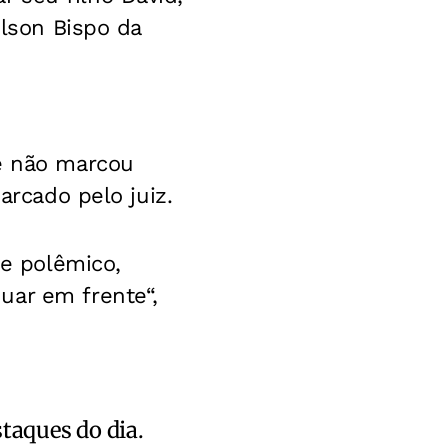
ilson Bispo da
 e não marcou
arcado pelo juiz.
e polêmico,
uar em frente“,
staques do dia.