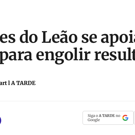
es do Leão se apo
 para engolir resu
art l A TARDE
Siga o
A TARDE
no
Google