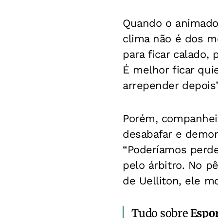
Quando o animado 
clima não é dos m
para ficar calado,
É melhor ficar qu
arrepender depois”,
Porém, companheir
desabafar e demons
“Poderíamos perde
pelo árbitro. No 
de Uelliton, ele m
Tudo sobre
Espo