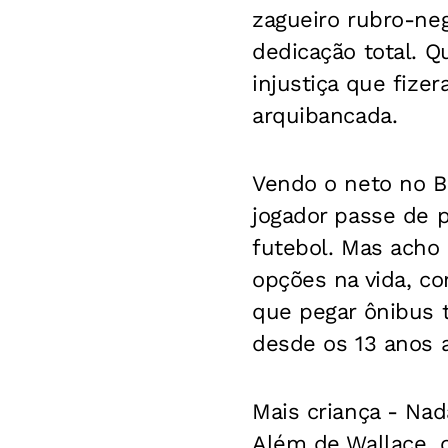
zagueiro rubro-neg
dedicação total. Q
injustiça que fize
arquibancada.
Vendo o neto no B
jogador passe de p
futebol. Mas acho 
opções na vida, co
que pegar ônibus 
desde os 13 anos aq
Mais criança
- Nada
Além de Wallace, 