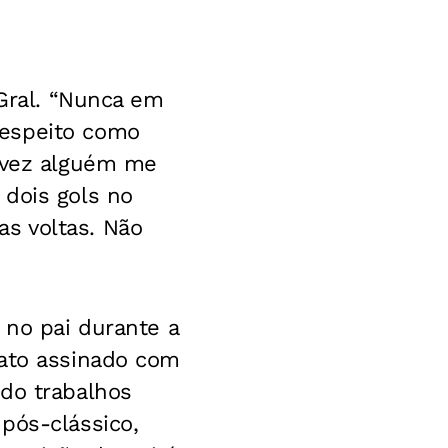
 Gral. “Nunca em
respeito como
a vez alguém me
 dois gols no
s voltas. Não
 no pai durante a
rato assinado com
ndo trabalhos
pós-clássico,