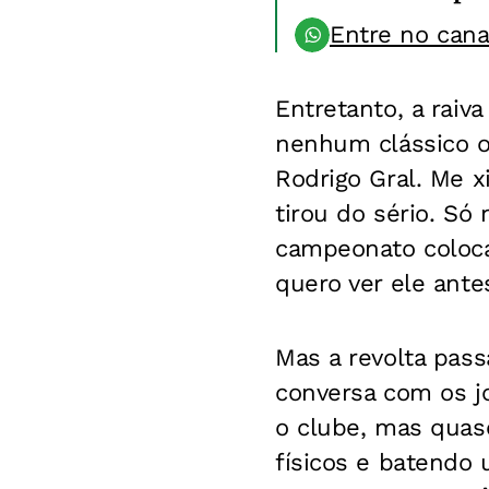
Entre no can
Entretanto, a raiv
nenhum clássico o
Rodrigo Gral. Me 
tirou do sério. S
campeonato coloca
quero ver ele ante
Mas a revolta pass
conversa com os j
o clube, mas quas
físicos e batendo 