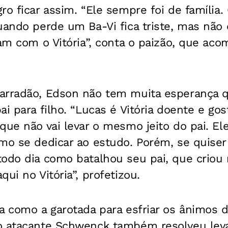
ro ficar assim. “Ele sempre foi de família.
uando perde um Ba-Vi fica triste, mas não 
ram com o Vitória”, conta o paizão, que ac
arradão, Edson não tem muita esperança q
ai para filho. “Lucas é Vitória doente e go
que não vai levar o mesmo jeito do pai. Ele
mo se dedicar ao estudo. Porém, se quiser
todo dia como batalhou seu pai, que criou
ui no Vitória”, profetizou.
 como a garotada para esfriar os ânimos d
o atacante Schwenck também resolveu levar