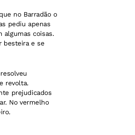
rque no Barradão o
as pediu apenas
om algumas coisas.
 besteira e se
 resolveu
 revolta.
nte prejudicados
ar. No vermelho
iro.