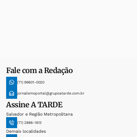
Fale com a Redação
(71) 99601-0020
jornalismoportal@grupoatarde.com.br
Assine
A TARDE
Salvador e Região Metropolitana
(71) 2886-1613
Demais localidades