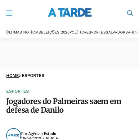
ÚLTIMAS NOTÍCIAS
ELEIÇÕES 2026
POLÍTICA
ESPORTES
SALVADOR
BAHIA
P
HOME
>
ESPORTES
ESPORTES
Jogadores do Palmeiras saem em
defesa de Danilo
Por
Agência Estado
16/04/2010 - 16:10 h