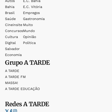
Autos
E.c. Bahia
Bahia
E.c. Vitória
Brasil
Empregos
Saúde
Gastronomia
Cineinsite
Muito
Concursos
Mundo
Cultura
Opinião
Digital
Política
Salvador
Economia
Grupo
A TARDE
A TARDE
A TARDE FM
MASSA!
A TARDE EDUCAÇÃO
Redes
A TARDE