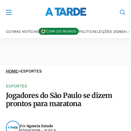
COPA DO MUNDO
ÚLTIMAS NOTÍCIAS
POLÍTICA
ELEIÇÕES 2026
SALV
HOME
>
ESPORTES
ESPORTES
Jogadores do São Paulo se dizem
prontos para maratona
Por
Agencia Estado
07/04/2009 - 11:02 h