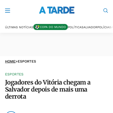
COPA DO MUNDO
ÚLTIMAS NOTÍCIAS
POLÍTICA
SALVADOR
POLÍCIA
BA
HOME
>
ESPORTES
ESPORTES
Jogadores do Vitória chegam a
Salvador depois de mais uma
derrota