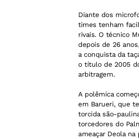
Diante dos microfo
times tenham facil
rivais. O técnico 
depois de 26 anos,
a conquista da ta
o título de 2005 d
arbitragem.
A polêmica começo
em Barueri, que te
torcida são-pauli
torcedores do Pal
ameaçar Deola na p