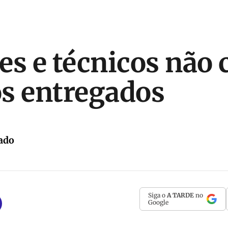
es e técnicos não
s entregados
ado
Siga o
A TARDE
no
Google