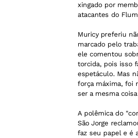
xingado por membr
atacantes do Flum
Muricy preferiu nã
marcado pelo trab
ele comentou sobr
torcida, pois isso 
espetáculo. Mas nã
força máxima, foi
ser a mesma coisa 
A polêmica do "co
São Jorge reclamou
faz seu papel e é 