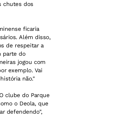
s chutes dos
minense ficaria
ários. Além disso,
 de respeitar a
m parte do
lmeiras jogou com
or exemplo. Vai
istória não."
O clube do Parque
 como o Deola, que
tar defendendo",