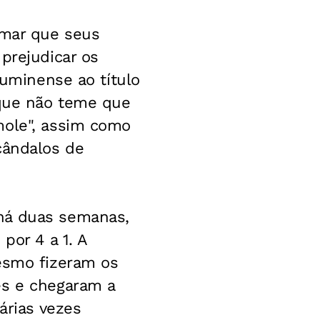
rmar que seus
prejudicar os
luminense ao título
 que não teme que
mole", assim como
cândalos de
 há duas semanas,
por 4 a 1. A
mesmo fizeram os
es e chegaram a
árias vezes