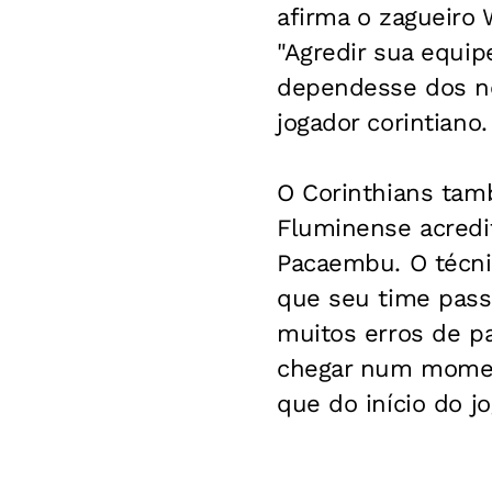
afirma o zagueiro 
"Agredir sua equip
dependesse dos nos
jogador corintiano.
O Corinthians tamb
Fluminense acredit
Pacaembu. O técnic
que seu time pas
muitos erros de p
chegar num moment
que do início do jo