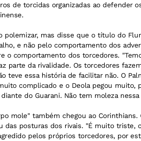
os de torcidas organizadas ao defender o
inense.
o polemizar, mas disse que o título do Flu
alho, e não pelo comportamento dos advers
e o comportamento dos torcedores. "Temos
faz parte da rivalidade. Os torcedores faze
o teve essa história de facilitar não. O Pa
 muito complicado e o Deola pegou muito, p
diante do Guarani. Não tem moleza nessa h
rpo mole" também chegou ao Corinthians. 
 das posturas dos rivais. "É muito triste,
agredido pelos próprios torcedores, por es