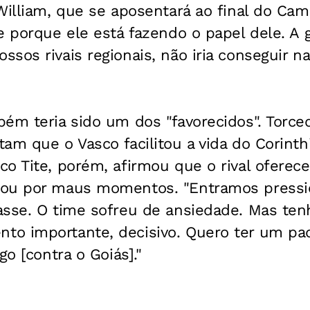
William, que se aposentará ao final do Cam
e porque ele está fazendo o papel dele. A 
sos rivais regionais, não iria conseguir n
ém teria sido um dos "favorecidos". Torce
am que o Vasco facilitou a vida do Corinth
o Tite, porém, afirmou que o rival oferece
sou por maus momentos. "Entramos pressi
asse. O time sofreu de ansiedade. Mas ten
o importante, decisivo. Quero ter um pa
go [contra o Goiás]."