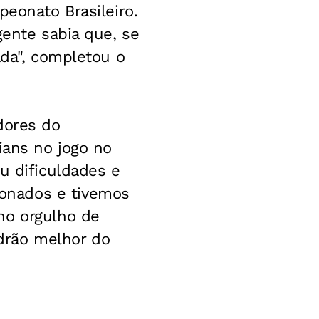
peonato Brasileiro.
gente sabia que, se
ada", completou o
dores do
ians no jogo no
u dificuldades e
onados e tivemos
ho orgulho de
drão melhor do